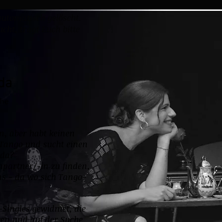
utomatisch gelöscht.
ht, tragt Euch bitte
da
che
n, aber habt keinen
 Tango und sucht einen
ida?
npartner/-in zu finden,
ns - da wo sich Tango-
-Singles gewidmet, die
ben und auf der Suche