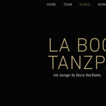
HOME
TEAM
KURSE
WOR
LA BO
TANZ
im tango la boca bochum.
Tanzpartnersuche