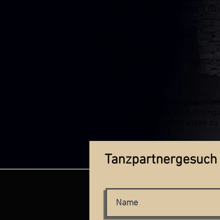
sind für Kurse, Workshops od
Nur für Suchende!
Termin:
noch offen
Ort:
Tango La Boca
Castroper Str. 195, Bochum
Begionn:
20:30h
Eintritt:
10 Euro
Für Einsteiger ohne Vorkenntni
Ab 19h kostenlose Einführung i
an diesem Abend mittanzen zu
Tanzpartnergesuch