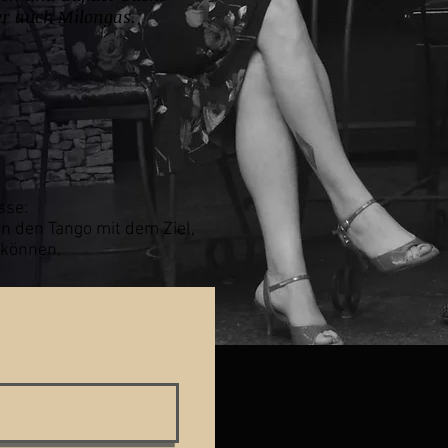
er auch Milongas.
sse:
n den Tango mit dem Ziel,
 können.