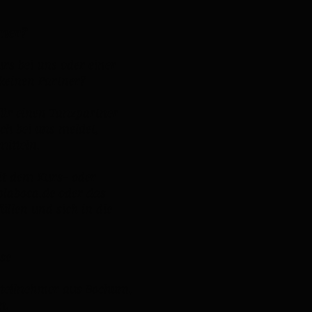
tner?
rs bei uns oder einer
keinen Partner?
für einen Tanzpartner
ch bei uns meldet,
mitteln.
it dem Kurs- oder
olaboca.de
oder das
llen und sich in die
se
ursteilnehmer aus Bochum,
n.