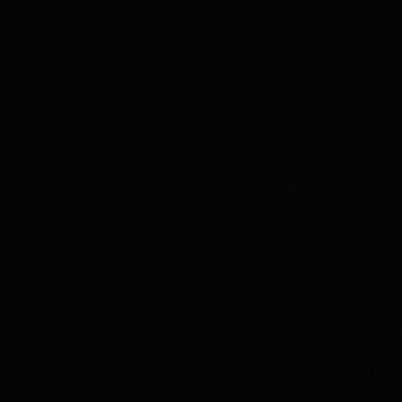
Tango - aber kein Tanzpar
Ihr möchtet gerne an einem Ku
Practica teilnehmen und habt 
Leider können auch wir nicht 
garantieren, aber wenn Ihr Eu
können wir gerne Gesuche ver
Einfach eine Mail schreiben m
Practicawunsch an
info@tang
Tanzpartnergesuch unten ausfü
Partnerbörse eintragen.
Hier gehts zur
Tanzpartnerbör
Dieser Service gilt für alle K
Wuppertal, Neuss und Solinge