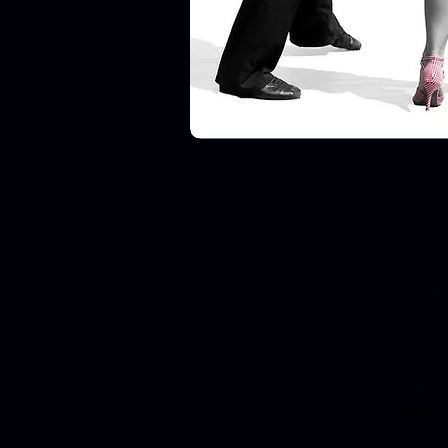
Wir l
sc
Mög
So fin
Musik
melanc