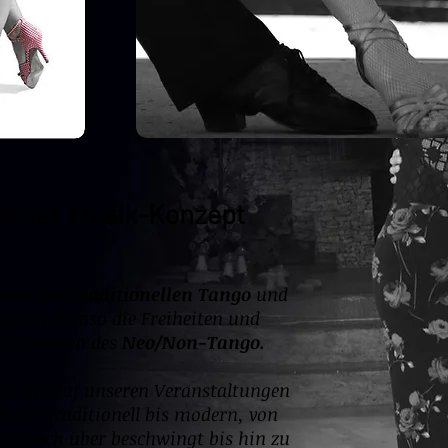
Unser Musik-Konzept
ieben den
traditionellen Tango
und
hätzen ebenso die Freiheiten und
lichkeiten des
Neo/Non-Tango.
det Ihr auf unseren Veranstaltungen
 von traditionell bis modern, von
holisch über beschwingt bis hin zu