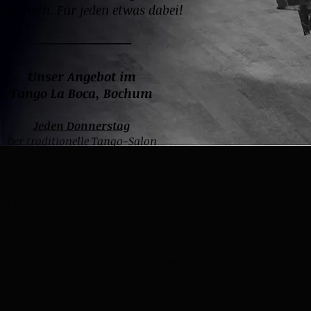
ktronisch. Für jeden etwas dabei!
Unser Angebot im
Tango La Boca, Bochum
Jeden Donnerstag
Der traditionelle Tango-Salon
k aus den goldenen Zeiten des Tango
Samstags
2 x im Monat Neo/Non-Tango
onat Salon am Samstag
(wechselnde Themen)
Jeden Sonntag
-Tango Salon mit Kaffee und Kuchen
% trad. Tango und 50% Neo/Non-Tango