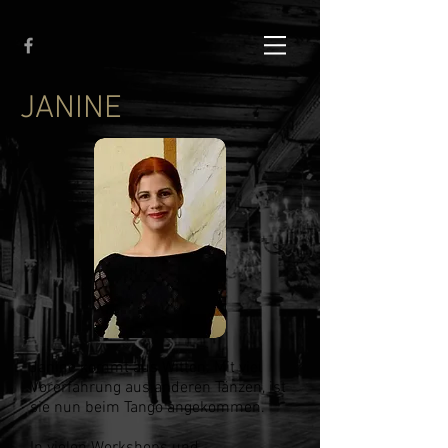
JANINE
Janine kommt aus Witten. Mit viel
Vorerfahrung aus anderen
Tänzen, ist
sie nun beim Tango angekommen.