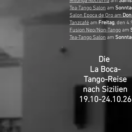
Milonga Nocturna
am
Sams
Tea-Tango Salon
am
Sonnta
Salon Epoca de Oro
am
Don
Tanzcafé
am
Freitag
, den 4
Fusion Neo/Non-Tango
am
Tea-Tango Salon
am
Sonnta
Die
La Boca-
Tango-Reise
nach Sizilien
19.10-24.10.26